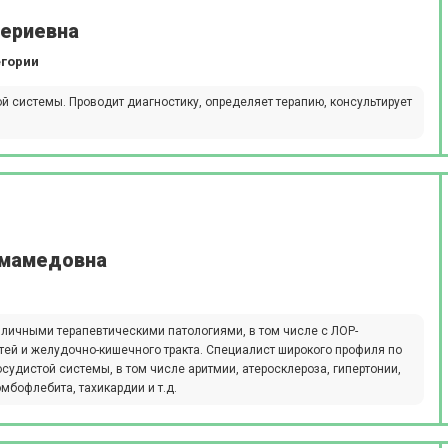
лериевна
егории
 системы. Проводит диагностику, определяет терапию, консультирует
ьмамедовна
зличными терапевтическими патологиями, в том числе с ЛОР-
ей и желудочно-кишечного тракта. Специалист широкого профиля по
удистой системы, в том числе аритмии, атеросклероза, гипертонии,
мбофлебита, тахикардии и т.д.