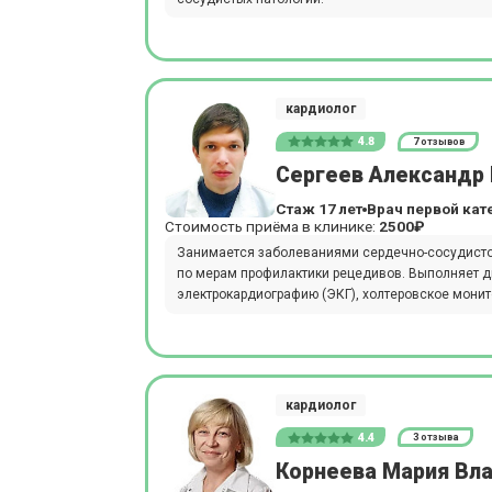
кардиолог
4.8
7 отзывов
Сергеев Александр
Стаж 17 лет
Врач первой кат
Стоимость приёма в клинике:
2500₽
Занимается заболеваниями сердечно-сосудистой
по мерам профилактики рецедивов. Выполняет ди
электрокардиографию (ЭКГ), холтеровское мони
кардиолог
4.4
3 отзыва
Корнеева Мария Вл