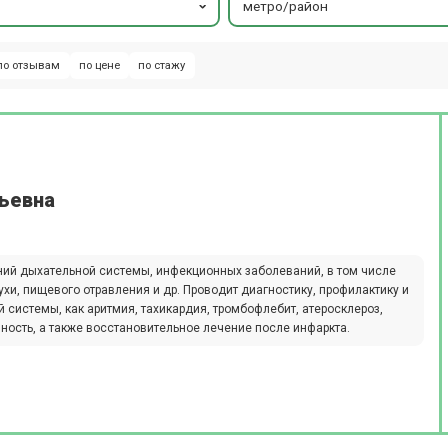
метро/район
по отзывам
по цене
по стажу
рьевна
ий дыхательной системы, инфекционных заболеваний, в том числе
нухи, пищевого отравления и др. Проводит диагностику, профилактику и
 системы, как аритмия, тахикардия, тромбофлебит, атеросклероз,
чность, а также восстановительное лечение после инфаркта.