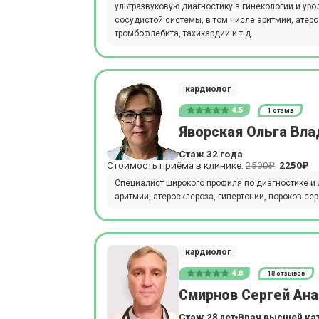
ультразвуковую диагностику в гинекологии и ур
сосудистой системы, в том числе аритмии, атеро
тромбофлебита, тахикардии и т.д.
кардиолог
4.5
1 отзыв
Яворская Ольга Вл
Стаж 32 года
Стоимость приёма в клинике:
2500₽
2250₽
Специалист широкого профиля по диагностике и
аритмии, атеросклероза, гипертонии, пороков се
кардиолог
4.8
18 отзывов
Смирнов Сергей Ан
Стаж 28 лет
Врач высшей ка