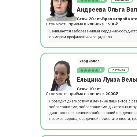
4.4
5 отзывов
Андреева Ольга Ва
Стаж 20 лет
Врач второй кат
Стоимость приёма в клинике:
1900₽
Занимается заболеваниями сердечно-сосудистой
по мерам профилактики рецидивов.
кардиолог
4
2 отзыва
Ельцина Луиза Вел
Стаж 10 лет
Стоимость приёма в клинике:
2000₽
Проводит диагностику и лечение пациентов с ра
заболеваниями, заболеваниями дыхательных пут
диагностике и лечению заболеваний сердечносос
пороков сердца, сердечной недостаточности, тро