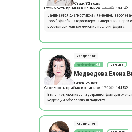
Стаж 32 года
Стоимость приёма в клинике:
1700₽
1445₽
Занимается диагностикой и лечением заболеван
тромбофлебит, атеросклероз, гипертония, порок 
восстановительное лечение после инфаркта.
кардиолог
4.3
2 отзыва
Медведева Елена В
Стаж 29 лет
Стоимость приёма в клинике:
1700₽
1445₽
Выявляет, оценивает и устраняет факторы риска
коррекции образа жизни пациента.
кардиолог