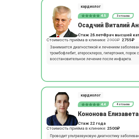
кардиолог
4.5
3 отзыва
Осадчий Виталий А
Стаж 26 лет
Врач высшей ка
Стоимость приёма в клинике:
2900₽
2755₽
Занимается диагностикой и лечением заболеван
тромбофлебит, атеросклероз, гипертония, порок 
восстановительное лечение после инфаркта.
кардиолог
4.4
4 отзыва
Кононова Елизавета
Стаж 22 года
Стоимость приёма в клинике:
2500₽
Проводит ультразвуковую диагностику заболевани