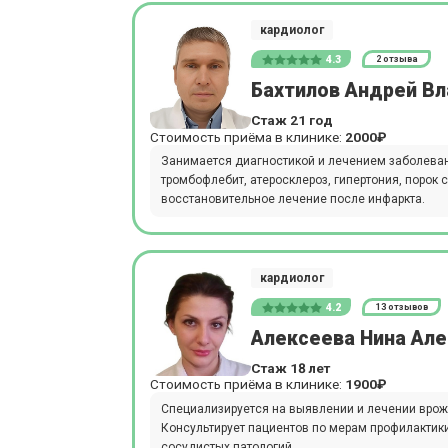
кардиолог
4.3
2 отзыва
Бахтилов Андрей В
Стаж 21 год
Стоимость приёма в клинике:
2000₽
Занимается диагностикой и лечением заболеван
тромбофлебит, атеросклероз, гипертония, порок 
восстановительное лечение после инфаркта.
кардиолог
4.2
13 отзывов
Алексеева Нина Ал
Стаж 18 лет
Стоимость приёма в клинике:
1900₽
Специализируется на выявлении и лечении врож
Консультирует пациентов по мерам профилактик
сосудистых патологий.