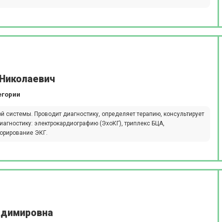
 Николаевич
егории
 системы. Проводит диагностику, определяет терапию, консультирует
агностику: электрокардиографию (ЭхоКГ), триплекс БЦА,
торирование ЭКГ.
адимировна