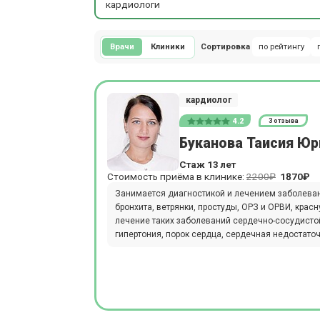
кардиологи
Врачи
Клиники
Сортировка
по рейтингу
кардиолог
4.2
3 отзыва
Буканова Таисия Ю
Стаж 13 лет
Стоимость приёма в клинике:
2200₽
1870₽
Занимается диагностикой и лечением заболеван
бронхита, ветрянки, простуды, ОРЗ и ОРВИ, крас
лечение таких заболеваний сердечно-сосудистой
гипертония, порок сердца, сердечная недостато