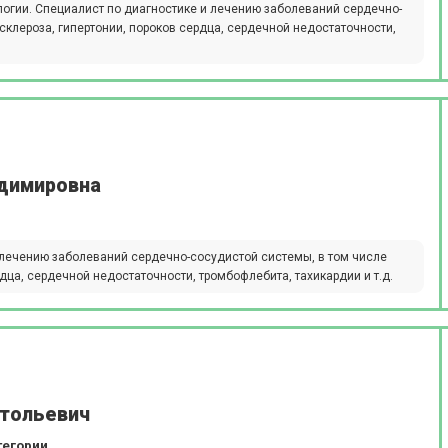
ологии. Специалист по диагностике и лечению заболеваний сердечно-
склероза, гипертонии, пороков сердца, сердечной недостаточности,
адимировна
 лечению заболеваний сердечно-сосудистой системы, в том числе
рдца, сердечной недостаточности, тромбофлебита, тахикардии и т.д.
атольевич
тегории