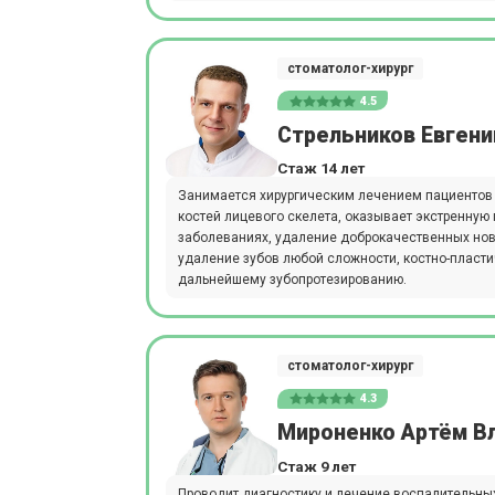
стоматолог-хирург
4.5
Стрельников Евгени
Стаж 14 лет
Занимается хирургическим лечением пациенто
костей лицевого скелета, оказывает экстренную
заболеваниях, удаление доброкачественных но
удаление зубов любой сложности, костно-пласти
дальнейшему зубопротезированию.
стоматолог-хирург
4.3
Мироненко Артём В
Стаж 9 лет
Проводит диагностику и лечение воспалительны