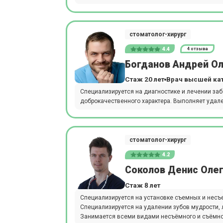
стоматолог-хирург
4.4
4 отзыва
Богданов Андрей О
Стаж 20 лет
Врач высшей ка
Специализируется на диагностике и лечении за
доброкачественного характера. Выполняет удал
стоматолог-хирург
4.2
Соколов Денис Оле
Стаж 8 лет
Специализируется на установке съемных и несъе
Специализируется на удалении зубов мудрости, 
Занимается всеми видами несъёмного и съёмног