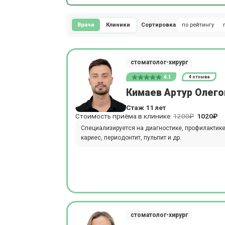
Врачи
Клиники
Сортировка
по рейтингу
стоматолог-хирург
4.1
4 отзыва
Кимаев Артур Олего
Стаж 11 лет
Стоимость приёма в клинике:
1200₽
1020₽
Специализируется на диагностике, профилактике
кариес, периодонтит, пульпит и др.
стоматолог-хирург