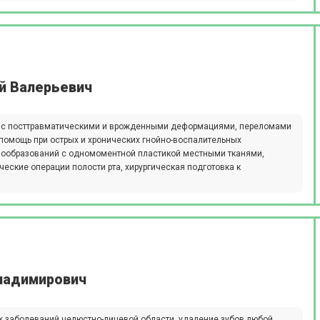
й Валерьевич
в с посттравматическими и врожденными деформациями, переломами
 помощь при острых и хронических гнойно-воспалительных
вообразований с одномоментной пластикой местными тканями,
ческие операции полости рта, хирургическая подготовка к
ладимирович
х заболеваний челюстно-лицевой области, удаление зубов любой