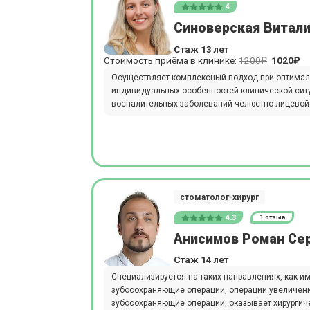
4
Синоверская Витал
Стаж 13 лет
Стоимость приёма в клинике:
1200₽
1020₽
Осуществляет комплексный подход при оптималь
индивидуальных особенностей клинической ситуа
воспалительных заболеваний челюстно-лицевой 
стоматолог-хирург
4.3
1 отзыв
Анисимов Роман Се
Стаж 14 лет
Специализируется на таких направлениях, как и
зубосохраняющие операции, операции увеличени
зубосохраняющие операции, оказывает хирургич