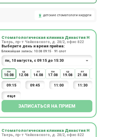
детские стоматологи-хирурги
Стоматологическая клиника Династия Н
Тверь, пр-т Чайковского, д. 28/2, офис 822
Выберите день и время приёма:
Ближайшая запись: 10.08 09:15 · 91 слот
пн
ср
пт
пн
ср
пт
пн
ср
10.08
12.08
14.08
17.08
19.08
21.08
24.08
26.08
09:15
09:45
11:00
11:30
еще
ЗАПИСАТЬСЯ НА ПРИЕМ
Стоматологическая клиника Династия Н
Тверь, пр-т Чайковского, д. 28/2, офис 822