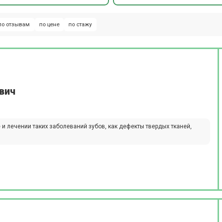
по отзывам
по цене
по стажу
вич
 и лечении таких заболеваний зубов, как дефекты твердых тканей,