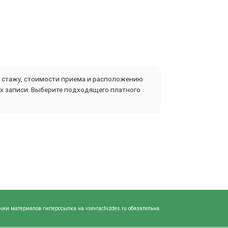
в, стажу, стоимости приема и расположению
ах записи. Выберите подходящего платного
нии материалов гиперссылка на vsevrachizdes.ru обязательна.