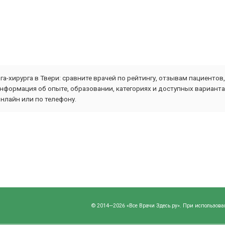
а-хирурга в Твери: сравните врачей по рейтингу, отзывам пациенто
информация об опыте, образовании, категориях и доступных вариант
нлайн или по телефону.
© 2014—2026 «Все Врачи Здесь.ру». При использова