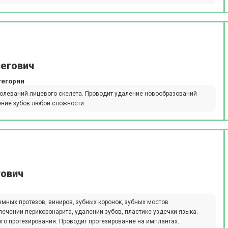
легович
тегории
болеваний лицевого скелета. Проводит удаление новообразований
ение зубов любой сложности.
гович
мных протезов, виниров, зубных коронок, зубных мостов.
лечении перикоронарита, удалении зубов, пластике уздечки языка.
о протезирования. Проводит протезирование на имплантах.