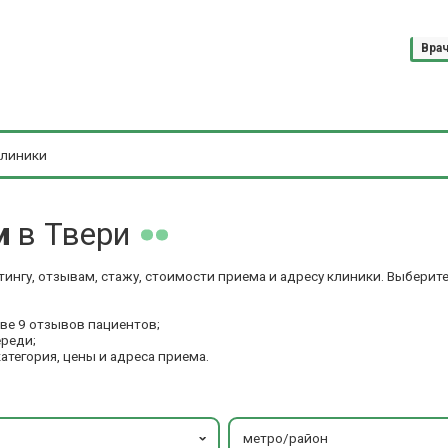
Вра
ги
в Твери
тингу, отзывам, стажу, стоимости приема и адресу клиники. Выбери
ве 9 отзывов пациентов;
ереди;
категория, цены и адреса приема.
метро/район