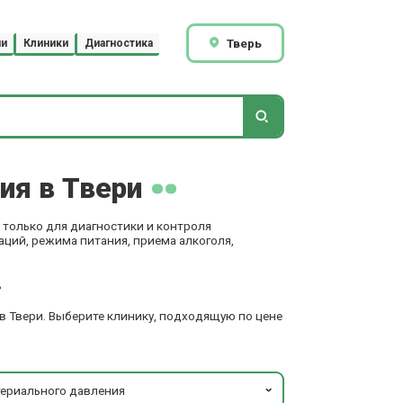
Тверь
чи
Клиники
Диагностика
ия в Твери
 только для диагностики и контроля
аций, режима питания, приема алкоголя,
.
в Твери. Выберите клинику, подходящую по цене
териального давления