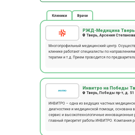
Клиники
Врачи
РЖД-Медицина Тверь
Тверь, Арсения Степанова,
Многопрофильный медицинский центр. Осуществл
клинике работают специалисты по направлениям 
терапии и т.д. Прием проводится по предварител
Инвитро на Победы Т
Тверь, Победы пр-т, д. 51
ИНВИТРО – одна из ведущих частных медицинск
диагностике и медицинской помощи, основана в
сервис и высокотехнологичные инновационные р
главный приоритет работы ИНВИТРО. Компания располагает одной из крупнейших в Восточной Европе сетей
медицинских офисов (более 1 800) в 5 странах
каждый день выполняют более 1 000 000 исследований. На сегодняшний день ИНВИТРО в 