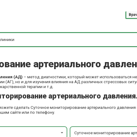
Вра
ование артериального давлен
вления (АД)
– метод диагностики, который может использоваться не
и (АГ), но и для изучения влияния на АД различных стрессовых ситу
карственной терапии и т.д.
иторирование артериального давления
 можете сделать Суточное мониторирование артериального давления 
шем сайте или по телефону.
Суточное мониторирование ар