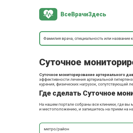
ВсеВрачиЗдесь
Суточное мониторир
Суточное мониторирование артериального да
эффективности лечения артериальной гипертензи
курения, физических нагрузок, сопутствующей ле
Где сделать Суточное мон
На нашем портале собраны все клиники, где вы
и местоположению, и запишитесь на прием на на
метро/район