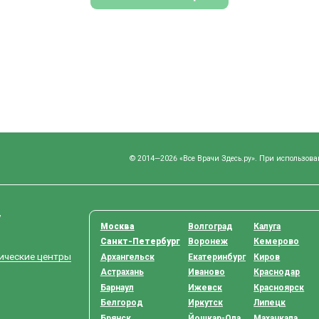
© 2014—2026 «Все Врачи Здесь.ру». При использова
у
Москва
Волгоград
Калуга
Санкт-Петербург
Воронеж
Кемерово
тические центры
Архангельск
Екатеринбург
Киров
Астрахань
Иваново
Краснодар
Барнаул
Ижевск
Красноярск
Белгород
Иркутск
Липецк
Брянск
Йошкар-Ола
Махачкала