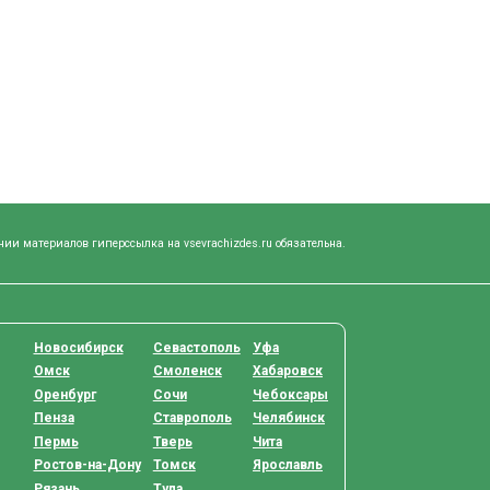
нии материалов гиперссылка на vsevrachizdes.ru обязательна.
Новосибирск
Севастополь
Уфа
Омск
Смоленск
Хабаровск
Оренбург
Сочи
Чебоксары
Пенза
Ставрополь
Челябинск
Пермь
Тверь
Чита
Ростов-на-Дону
Томск
Ярославль
Рязань
Тула